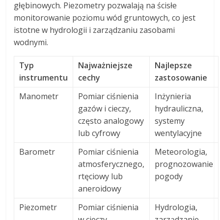
głębinowych. Piezometry pozwalają na ścisłe
monitorowanie poziomu wód gruntowych, co jest
istotne w hydrologii i zarządzaniu zasobami
wodnymi.
Typ
Najważniejsze
Najlepsze
instrumentu
cechy
zastosowanie
Manometr
Pomiar ciśnienia
Inżynieria
gazów i cieczy,
hydrauliczna,
często analogowy
systemy
lub cyfrowy
wentylacyjne
Barometr
Pomiar ciśnienia
Meteorologia,
atmosferycznego,
prognozowanie
rtęciowy lub
pogody
aneroidowy
Piezometr
Pomiar ciśnienia
Hydrologia,
w cieczy,
zarządzanie