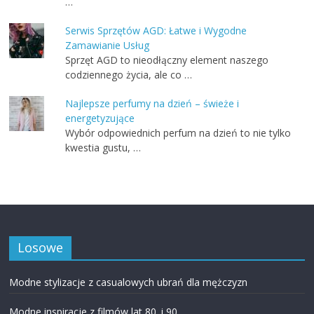
…
Serwis Sprzętów AGD: Łatwe i Wygodne
Zamawianie Usług
Sprzęt AGD to nieodłączny element naszego
codziennego życia, ale co …
Najlepsze perfumy na dzień – świeże i
energetyzujące
Wybór odpowiednich perfum na dzień to nie tylko
kwestia gustu, …
Losowe
Modne stylizacje z casualowych ubrań dla mężczyzn
Modne inspiracje z filmów lat 80. i 90.