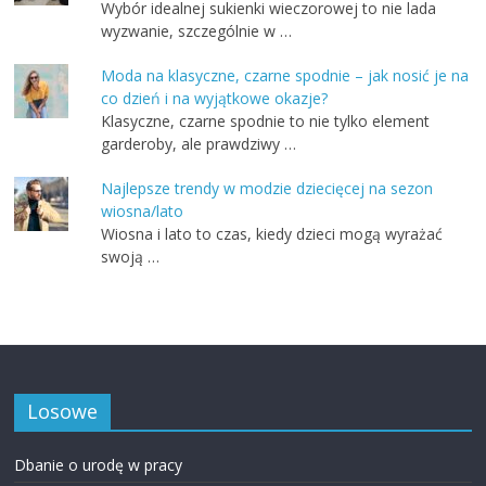
Wybór idealnej sukienki wieczorowej to nie lada
wyzwanie, szczególnie w …
Moda na klasyczne, czarne spodnie – jak nosić je na
co dzień i na wyjątkowe okazje?
Klasyczne, czarne spodnie to nie tylko element
garderoby, ale prawdziwy …
Najlepsze trendy w modzie dziecięcej na sezon
wiosna/lato
Wiosna i lato to czas, kiedy dzieci mogą wyrażać
swoją …
Losowe
Dbanie o urodę w pracy