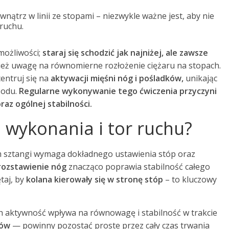
nątrz w linii ze stopami – niezwykle ważne jest, aby nie
ruchu.
możliwości;
staraj się schodzić jak najniżej, ale zawsze
eż uwagę na równomierne rozłożenie ciężaru na stopach.
entruj się na
aktywacji mięśni nóg i pośladków,
unikając
zodu.
Regularne wykonywanie tego ćwiczenia przyczyni
oraz ogólnej stabilności.
 wykonania i tor ruchu?
 sztangi wymaga dokładnego ustawienia stóp oraz
rozstawienie nóg
znacząco poprawia stabilność całego
taj, by
kolana kierowały się w stronę stóp
– to kluczowy
ich aktywność wpływa na równowagę i stabilność w trakcie
ców
— powinny pozostać proste przez cały czas trwania