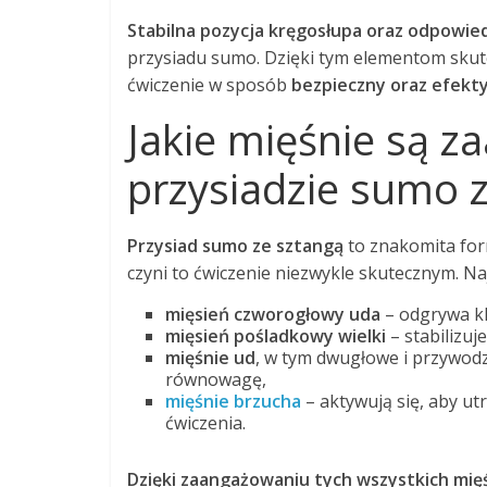
Stabilna pozycja kręgosłupa oraz odpowie
przysiadu sumo. Dzięki tym elementom skut
ćwiczenie w sposób
bezpieczny oraz efekt
Jakie mięśnie są 
przysiadzie sumo 
Przysiad sumo ze sztangą
to znakomita for
czyni to ćwiczenie niezwykle skutecznym. Na
mięsień czworogłowy uda
– odgrywa kl
mięsień pośladkowy wielki
– stabilizuj
mięśnie ud
, w tym dwugłowe i przywodz
równowagę,
mięśnie brzucha
– aktywują się, aby u
ćwiczenia.
Dzięki zaangażowaniu tych wszystkich mięś