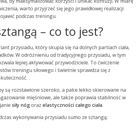
wa, by maksymalizować korzyści i unikać kontuzji. W miarę
iczenia, warto przyjrzeć się jego prawidłowej realizacji
ojawić podczas treningu.
tangą – co to jest?
ant przysiadu, który skupia się na dolnych partiach ciała,
adków. W odróżnieniu od tradycyjnego przysiadu, w tym
ozwala lepiej aktywować przywodziciele. To ćwiczenie
stów treningu siłowego i świetnie sprawdza się z
skuteczność.
y są rozstawione szeroko, a palce lekko skierowane na
angażowanie mięśniowe, ale także poprawia stabilność w
janie
siły nóg
oraz
elastyczności całego ciała
.
dczas wykonywania przysiadu sumo ze sztangą;