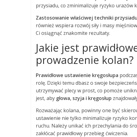
przysiadu, co zminimalizuje ryzyko urazów 
Zastosowanie właściwej techniki przysiad
również wspiera rozwój siły i masy mięśniowe
Ci osiągnąć znakomite rezultaty.
Jakie jest prawidłow
prowadzenie kolan?
Prawidłowe ustawienie kręgosłupa
podczas
rolę. Dzięki temu dbasz o swoje bezpieczeń
utrzymywać plecy w prost, co pomoże unik
jest, aby
głowa, szyja i kręgosłup
znajdowały 
Rozważając kolana, powinny one być skiero
ustawienie nie tylko minimalizuje ryzyko kon
ruchu. Należy unikać ich przechylania do ś
zakłócać prawidłowy przebieg ćwiczenia.