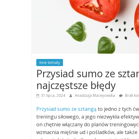
Inne tematy
Przysiad sumo ze sztan
najczęstsze błędy
31 lipca, 2024
Anastazja Maciejowska
Brak ko
Przysiad sumo ze sztangą
to jedno z tych ć
treningu siłowego, a jego niezwykła efektyw
on chętnie włączany do planów treningowyc
wzmacnia mięśnie ud i pośladków, ale także po