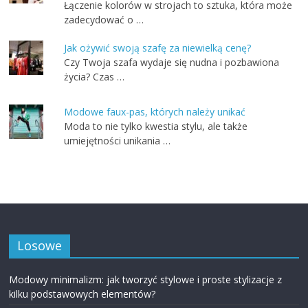
Łączenie kolorów w strojach to sztuka, która może
zadecydować o …
Jak ożywić swoją szafę za niewielką cenę?
Czy Twoja szafa wydaje się nudna i pozbawiona
życia? Czas …
Modowe faux-pas, których należy unikać
Moda to nie tylko kwestia stylu, ale także
umiejętności unikania …
Losowe
Modowy minimalizm: jak tworzyć stylowe i proste stylizacje z
kilku podstawowych elementów?