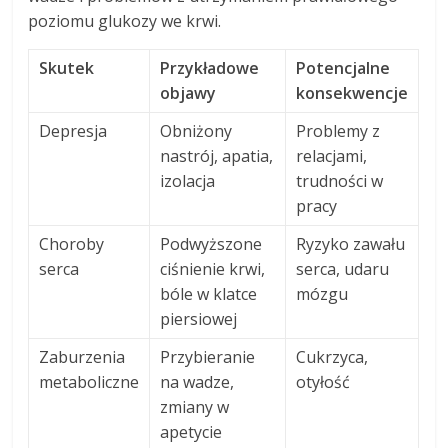
poziomu glukozy we krwi.
Skutek
Przykładowe
Potencjalne
objawy
konsekwencje
Depresja
Obniżony
Problemy z
nastrój, apatia,
relacjami,
izolacja
trudności w
pracy
Choroby
Podwyższone
Ryzyko zawału
serca
ciśnienie krwi,
serca, udaru
bóle w klatce
mózgu
piersiowej
Zaburzenia
Przybieranie
Cukrzyca,
metaboliczne
na wadze,
otyłość
zmiany w
apetycie