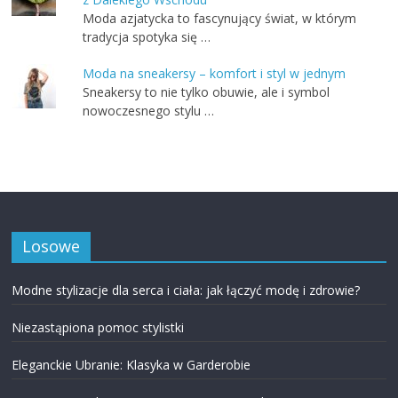
Moda azjatycka to fascynujący świat, w którym
tradycja spotyka się …
Moda na sneakersy – komfort i styl w jednym
Sneakersy to nie tylko obuwie, ale i symbol
nowoczesnego stylu …
Losowe
Modne stylizacje dla serca i ciała: jak łączyć modę i zdrowie?
Niezastąpiona pomoc stylistki
Eleganckie Ubranie: Klasyka w Garderobie