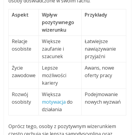
osoby doświadczone w swoim fachu.
Aspekt
Wpływ
Przykłady
pozytywnego
wizerunku
Relacje
Większe
Łatwiejsze
osobiste
zaufanie i
nawiązywanie
szacunek
przyjaźni
Życie
Lepsze
Awans, nowe
zawodowe
możliwości
oferty pracy
kariery
Rozwój
Większa
Podejmowanie
osobisty
motywacja
do
nowych wyzwań
działania
Oprócz tego, osoby z pozytywnym wizerunkiem
często cechują się lepszą samodyscypliną oraz