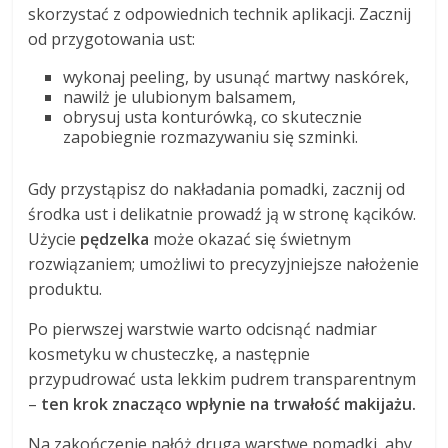
skorzystać z odpowiednich technik aplikacji. Zacznij
od przygotowania ust:
wykonaj peeling, by usunąć martwy naskórek,
nawilż je ulubionym balsamem,
obrysuj usta konturówką, co skutecznie
zapobiegnie rozmazywaniu się szminki.
Gdy przystąpisz do nakładania pomadki, zacznij od
środka ust i delikatnie prowadź ją w stronę kącików.
Użycie
pędzelka
może okazać się świetnym
rozwiązaniem; umożliwi to precyzyjniejsze nałożenie
produktu.
Po pierwszej warstwie warto odcisnąć nadmiar
kosmetyku w chusteczkę, a następnie
przypudrować usta lekkim pudrem transparentnym
–
ten krok znacząco wpłynie na trwałość makijażu.
Na zakończenie nałóż drugą warstwę pomadki, aby