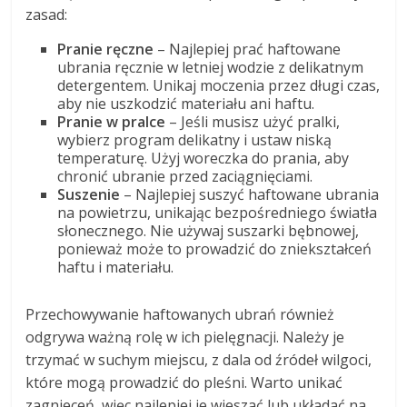
zasad:
Pranie ręczne
– Najlepiej prać haftowane
ubrania ręcznie w letniej wodzie z delikatnym
detergentem. Unikaj moczenia przez długi czas,
aby nie uszkodzić materiału ani haftu.
Pranie w pralce
– Jeśli musisz użyć pralki,
wybierz program delikatny i ustaw niską
temperaturę. Użyj woreczka do prania, aby
chronić ubranie przed zaciągnięciami.
Suszenie
– Najlepiej suszyć haftowane ubrania
na powietrzu, unikając bezpośredniego światła
słonecznego. Nie używaj suszarki bębnowej,
ponieważ może to prowadzić do zniekształceń
haftu i materiału.
Przechowywanie haftowanych ubrań również
odgrywa ważną rolę w ich pielęgnacji. Należy je
trzymać w suchym miejscu, z dala od źródeł wilgoci,
które mogą prowadzić do pleśni. Warto unikać
zagnieceń, więc najlepiej je wieszać lub układać na