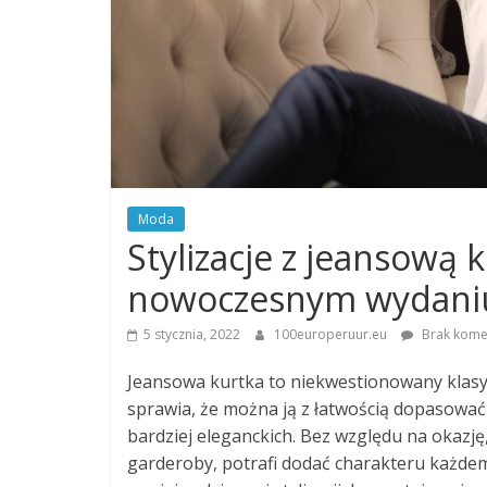
Moda
Stylizacje z jeansową 
nowoczesnym wydani
5 stycznia, 2022
100europeruur.eu
Brak kome
Jeansowa kurtka to niekwestionowany klasyk
sprawia, że można ją z łatwością dopasować d
bardziej eleganckich. Bez względu na okaz
garderoby, potrafi dodać charakteru każdem