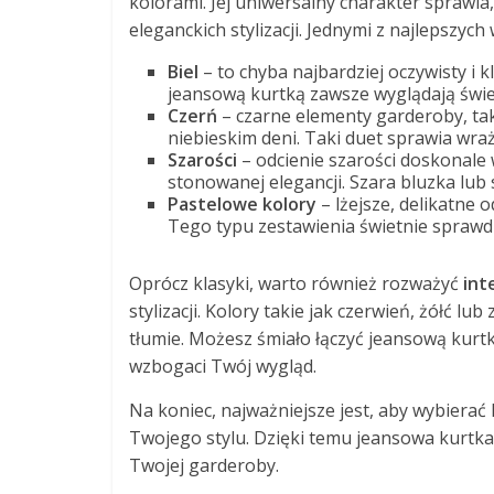
kolorami. Jej uniwersalny charakter sprawia,
eleganckich stylizacji. Jednymi z najlepszyc
Biel
– to chyba najbardziej oczywisty i 
jeansową kurtką zawsze wyglądają śwież
Czerń
– czarne elementy garderoby, tak
niebieskim deni. Taki duet sprawia wra
Szarości
– odcienie szarości doskonale 
stonowanej elegancji. Szara bluzka lub
Pastelowe kolory
– lżejsze, delikatne o
Tego typu zestawienia świetnie sprawdza
Oprócz klasyki, warto również rozważyć
int
stylizacji. Kolory takie jak czerwień, żółć 
tłumie. Możesz śmiało łączyć jeansową kurt
wzbogaci Twój wygląd.
Na koniec, najważniejsze jest, aby wybierać 
Twojego stylu. Dzięki temu jeansowa kurtka
Twojej garderoby.