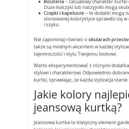
Biżuteria
– casualowy charakter kurtki 
Duże kolczyki lub naszyjniki mogą skut
Czapki i kapelusze
– te dodatki mogą na
stonowanej kolorystyce sprawdzi się w 
i szyku.
Nie zapominaj również o
okularach przeci
także są modnym akcentem w każdej styliza
tajemniczości i stylu Twojemu lookowi.
Warto eksperymentować z różnymi dodatkami
stylowi i charakterowi. Odpowiednio dobran
kurtki, sprawiając, że każda stylizacja stanie
Jakie kolory najlep
jeansową kurtką?
Jeansowa kurtka to klasyczny element garde