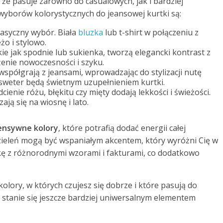
 że pasuje zarówno do casualowych, jak i bardziej
h wyborów kolorystycznych do jeansowej kurtki są:
klasyczny wybór. Biała
bluzka
lub t-shirt w połączeniu z
o i stylowo.
ie jak spodnie lub sukienka, tworzą elegancki kontrast z
żenie nowoczesności i szyku.
współgrają z jeansami, wprowadzając do stylizacji nutę
 sweter będą świetnym uzupełnieniem kurtki.
dcienie różu, błękitu czy mięty dodają lekkości i świeżości.
ją się na wiosnę i lato.
ensywne kolory
, które potrafią dodać energii całej
lub zieleń mogą być wspaniałym akcentem, który wyróżni Cię w
kę z różnorodnymi wzorami i fakturami, co dodatkowo
kolory, w których czujesz się dobrze i które pasują do
 stanie się jeszcze bardziej uniwersalnym elementem