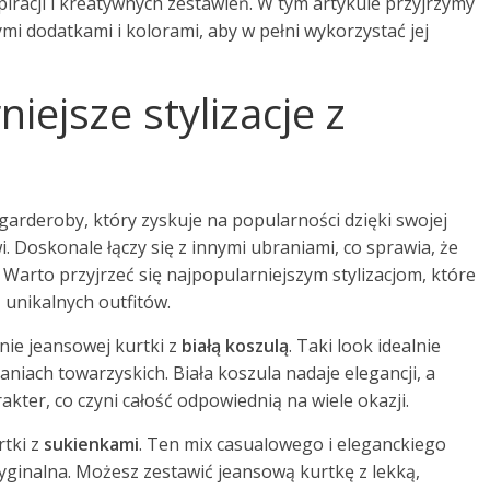
nspiracji i kreatywnych zestawień. W tym artykule przyjrzymy
ymi dodatkami i kolorami, aby w pełni wykorzystać jej
niejsze stylizacje z
garderoby, który zyskuje na popularności dzięki swojej
 Doskonale łączy się z innymi ubraniami, co sprawia, że
 Warto przyjrzeć się najpopularniejszym stylizacjom, które
unikalnych outfitów.
nie jeansowej kurtki z
białą koszulą
. Taki look idealnie
aniach towarzyskich. Biała koszula nadaje elegancji, a
er, co czyni całość odpowiednią na wiele okazji.
tki z
sukienkami
. Ten mix casualowego i eleganckiego
 oryginalna. Możesz zestawić jeansową kurtkę z lekką,