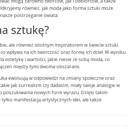
irować mogą zarówno twórców, jak i odbiorców, a także
 Odkryjemy również, jak moda jako forma sztuki może
nasze postrzeganie świata.
a sztukę?
ie, ale również istotnym inspiratorem w świecie sztuki.
 co wpływa na ich twórczość oraz formę ich dzieł. W wyniku
 estetykę i wartości, jakie niesie ze sobą moda, co
łączeń między tymi dwoma obszarami.
tuka ewoluują w odpowiedzi na zmiany społeczne oraz
takie jak surrealizm czy dadaizm, miały swoje analogie w
 do poszukiwania nowych form wyrazu. Dzięki takim
e tylko manifestacją artystycznych idei, ale także