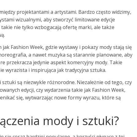
iędzy projektantami a artystami. Bardzo często widzimy,
ystami wizualnymi, aby stworzyć limitowane edycje
takie nie tylko wzbogacają ofertę marki, ale także
wą.
jak Fashion Week, gdzie wystawy i pokazy mody stają się
 choreografia, a nawet muzyka są starannie planowane, aby
re przekracza jedynie aspekt komercyjny mody. Takie
 wyrazista i inspirująca jak tradycyjna sztuka.
i sztuki są niezwykle różnorodne. Niezależnie od tego, czy
itowanych edycji, czy wydarzenia takie jak Fashion Week,
enikać się, wytwarzając nowe formy wyrazu, które są
 łączenia mody i sztuki?
 się coraz bardziej popularne, a korzyści płynące z tej