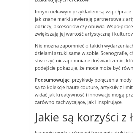
Innym ciekawym przykładem są współprace m
jak znane marki zawierają partnerstwa z art
odzieży, akcesoriów czy obuwia. Współprace 
zwiększają jej wartość artystyczną i kulturo
Nie można zapomnieć o takich wydarzeniach 
dziełami sztuki same w sobie. Scenografie,
stworzyć niezapomniane doświadczenie, któ
podejście pokazuje, że moda może być równie
Podsumowując
, przykłady połączenia mody 
są to kolekcje haute couture, artykuły z lim
widać jak kreatywność i innowacje mogą prz
zarówno zachwycające, jak i inspirujące.
Jakie są korzyści z
Łączenie mody z różnymi formami sztuki staje