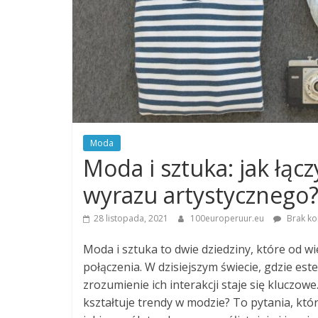
Moda
Moda i sztuka: jak łą
wyrazu artystycznego
28 listopada, 2021
100europeruur.eu
Brak ko
Moda i sztuka to dwie dziedziny, które od w
połączenia. W dzisiejszym świecie, gdzie es
zrozumienie ich interakcji staje się kluczo
kształtuje trendy w modzie? To pytania, któr