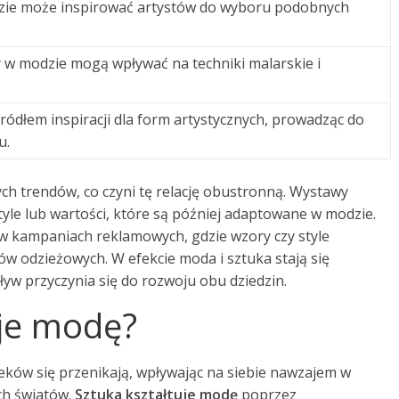
zie może inspirować artystów do wyboru podobnych
y w modzie mogą wpływać na techniki malarskie i
ódłem inspiracji dla form artystycznych, prowadząc do
u.
h trendów, co czyni tę relację obustronną. Wystawy
le lub wartości, które są później adaptowane w modzie.
 kampaniach reklamowych, gdzie wzory czy style
ów odzieżowych. W efekcie moda i sztuka stają się
yw przyczynia się do rozwoju obu dziedzin.
uje modę?
ieków się przenikają, wpływając na siebie nawzajem w
ch światów.
Sztuka kształtuje modę
poprzez