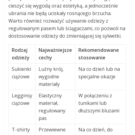
cieszyć się wygodą oraz estetyką, a jednocześnie
ubrania nie będą uciskały rosnącego brzucha.
Warto również rozważyć używanie odzieży z
regulowanym pasem lub ściągaczami, co pozwoli na
dostosowanie odzieży do zmieniającej się sylwetki.
Rodzaj
Najważniejsze
Rekomendowane
odzieży
cechy
stosowanie
Sukienki
Luźny krój,
Na co dzień lub na
ciążowe
wygodne
specjalne okazje
materiały
Legginsy
Elastyczny
W połączeniu z
ciążowe
materiał,
tunikami lub
regulowany
dłuższymi bluzami
pas
T-shirty
Przewiewne
Na co dzień, do