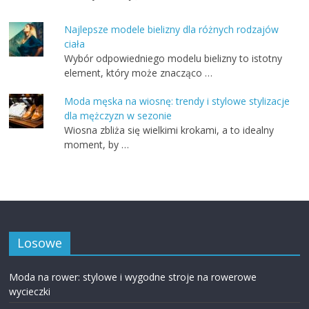
Najlepsze modele bielizny dla różnych rodzajów
ciała
Wybór odpowiedniego modelu bielizny to istotny
element, który może znacząco …
Moda męska na wiosnę: trendy i stylowe stylizacje
dla mężczyzn w sezonie
Wiosna zbliża się wielkimi krokami, a to idealny
moment, by …
Losowe
Moda na rower: stylowe i wygodne stroje na rowerowe
wycieczki