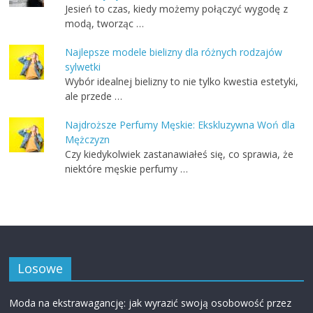
Jesień to czas, kiedy możemy połączyć wygodę z
modą, tworząc …
Najlepsze modele bielizny dla różnych rodzajów
sylwetki
Wybór idealnej bielizny to nie tylko kwestia estetyki,
ale przede …
Najdroższe Perfumy Męskie: Ekskluzywna Woń dla
Mężczyzn
Czy kiedykolwiek zastanawiałeś się, co sprawia, że
niektóre męskie perfumy …
Losowe
Moda na ekstrawagancję: jak wyrazić swoją osobowość przez