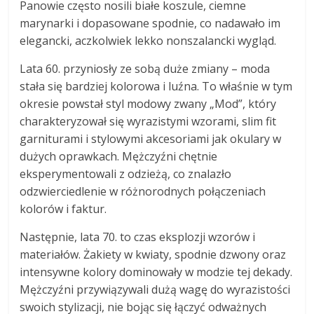
Panowie często nosili białe koszule, ciemne
marynarki i dopasowane spodnie, co nadawało im
elegancki, aczkolwiek lekko nonszalancki wygląd.
Lata 60. przyniosły ze sobą duże zmiany – moda
stała się bardziej kolorowa i luźna. To właśnie w tym
okresie powstał styl modowy zwany „Mod”, który
charakteryzował się wyrazistymi wzorami, slim fit
garniturami i stylowymi akcesoriami jak okulary w
dużych oprawkach. Mężczyźni chętnie
eksperymentowali z odzieżą, co znalazło
odzwierciedlenie w różnorodnych połączeniach
kolorów i faktur.
Następnie, lata 70. to czas eksplozji wzorów i
materiałów. Żakiety w kwiaty, spodnie dzwony oraz
intensywne kolory dominowały w modzie tej dekady.
Mężczyźni przywiązywali dużą wagę do wyrazistości
swoich stylizacji, nie bojąc się łączyć odważnych