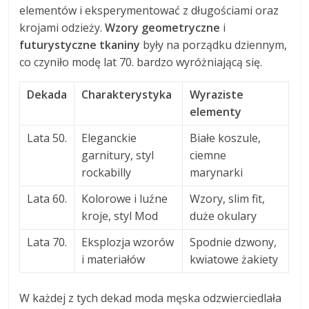
elementów i eksperymentować z długościami oraz
krojami odzieży.
Wzory geometryczne
i
futurystyczne tkaniny
były na porządku dziennym,
co czyniło modę lat 70. bardzo wyróżniającą się.
Dekada
Charakterystyka
Wyraziste
elementy
Lata 50.
Eleganckie
Białe koszule,
garnitury, styl
ciemne
rockabilly
marynarki
Lata 60.
Kolorowe i luźne
Wzory, slim fit,
kroje, styl Mod
duże okulary
Lata 70.
Eksplozja wzorów
Spodnie dzwony,
i materiałów
kwiatowe żakiety
W każdej z tych dekad moda męska odzwierciedlała