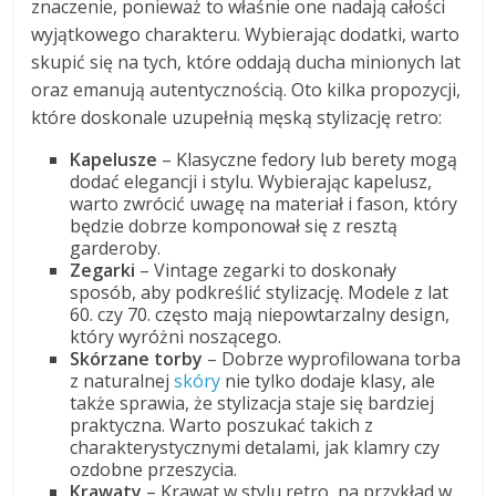
znaczenie, ponieważ to właśnie one nadają całości
wyjątkowego charakteru. Wybierając dodatki, warto
skupić się na tych, które oddają ducha minionych lat
oraz emanują autentycznością. Oto kilka propozycji,
które doskonale uzupełnią męską stylizację retro:
Kapelusze
– Klasyczne fedory lub berety mogą
dodać elegancji i stylu. Wybierając kapelusz,
warto zwrócić uwagę na materiał i fason, który
będzie dobrze komponował się z resztą
garderoby.
Zegarki
– Vintage zegarki to doskonały
sposób, aby podkreślić stylizację. Modele z lat
60. czy 70. często mają niepowtarzalny design,
który wyróżni noszącego.
Skórzane torby
– Dobrze wyprofilowana torba
z naturalnej
skóry
nie tylko dodaje klasy, ale
także sprawia, że stylizacja staje się bardziej
praktyczna. Warto poszukać takich z
charakterystycznymi detalami, jak klamry czy
ozdobne przeszycia.
Krawaty
– Krawat w stylu retro, na przykład w